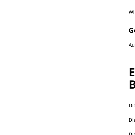
Wi
G
Au
E
B
Di
Di
Di