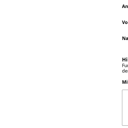
An
Vo
N
Hi
Fu
de
Mi