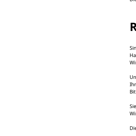
Si
Ha
Wi
Un
Ih
Bi
Si
Wi
Di