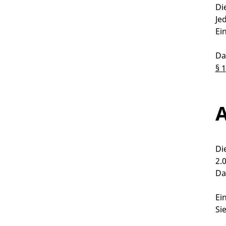
Di
Je
Ei
Da
§ 
A
Di
2.
Da
Ei
Si