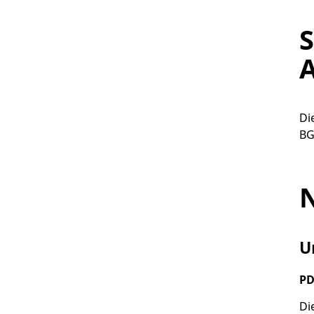
S
Di
BG
N
U
PD
Di